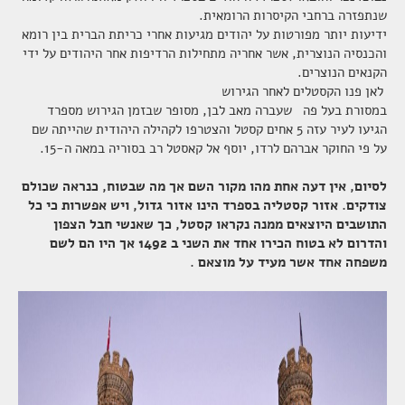
שנתפזרה ברחבי הקיסרות
הרומאית
.
ידיעות יותר מפורטות על יהודים מגיעות אחרי כריתת הברית בין רומא
והכנסיה הנוצרית, אשר אחריה מתחילות הרדיפות אחר היהודים על ידי
הקנאים
הנוצרים
.
לאן פנו הקסטלים לאחר הגירוש
במסורת בעל פה שעברה מאב לבן, מסופר
שבזמן הגירוש מספרד
הגיעו לעיר עזה 5 אחים קסטל והצטרפו לקהילה היהודית שהייתה שם
על פי החוקר אברהם לרדו, יוסף אל קאסטל רב בסוריה במאה ה-15
.
לסיום, אין דעה אחת מהו מקור השם אך מה שבטוח, כנראה שכולם
צודקים. אזור קסטליה בספרד הינו אזור גדול, ויש אפשרות כי כל
התושבים היוצאים ממנה נקראו קסטל, כך שאנשי חבל הצפון
והדרום לא בטוח הכירו אחד את השני ב 1492 אך היו הם לשם
משפחה אחד אשר מעיד על מוצאם .