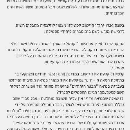
לכל היהודים
המתגוררים בעיר אונקסטיליו, שיעבירו את מושבם למבצר
הנמצא באותו מקום, שחרור לשלוש
שנים מכל המיסים ושאר השירותים
המלכותיים
.
בשנת 1329 יהודי היישוב קסטילון מצפון לוולנסיה מקבלים רשות
לרכישת מגרש לשם בית קברות ליהודי קסטילון
.
החוקר לרדו מציין את השם " קסטל סראסין " אזור בצרפת אשר בימי
הביניים
,
הייתה בו קהילה יהודית חשובה. יהודים אלה הותקפו בפוגרום
בשנת 1320 על ידי הצרפתים
היהודים הנצורים התאבדו על ידי כך
שהרגו אחד את השני ושני האחרונים זרקו עצמם
מהמגדל
קלטיוד
(
קלעת איוד יישוב במדינת ארגון אשר יהודים השתקעו בו
בתחילת המאה ה -11 .השם קלעת
איוד מקורו כנראה מערבית ופירושו
בעברית כנראה "מבצר היהודים" פרוש זה מהווה עוד
אפשרות למקור
השם קסטל
.
מתי הגיעו הקסטלים לספרד
?
ז
ו שאלה
שכנראה עדיין אין עליה תשובה מוחלטת , אבל סביר שהם
נכללו בהמוני היהודים שיצאו
לגולה, כבר מתחילת הספירה על ידי
טיטוס אחרי חורבן הבית השני. הסופר יצחק בער כותב
בספרו "תולדות
היהודים בספרד הנוצרית " על סיפורים שרווחו כבר מן המאה העשירית
אודות משפחות וקהילות של יהודים שהוגלו על ידי טיטוס או אפילו
נבוכדנצר והובאו
לספרד. היהודים בספרד היו חלק מאותה גולה קדומה