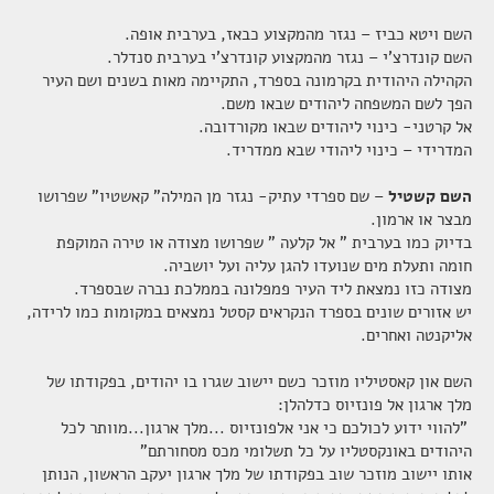
יוסף קסטל, איש ציבור ירושלמי נודע, והכין גרסה
השם ויטא כביז – נגזר מהמקצוע
כבאז, בערבית אופה
.
חלופית להצהרת בלפור 27.10.2017
השם קונדרצ'י – נגזר מהמקצוע קונדרצ'י בערבית
סנדלר
.
חדש !!! תוכנית הרדיו מיבשת.. ליבשת.. ברשת
הקהילה היהודית בקרמונה בספרד, התקיימה מאות בשנים ושם העיר
הפך לשם
המשפחה ליהודים שבאו משם
.
אל קרטני- כינוי ליהודים שבאו מקורדובה
.
דלתות בית הכנסת בעיר CALATAYUD , ארגון עם רשום
המדרידי
–
כינוי ליהודי שבא ממדריד
.
מ 22.9.1368
השם קשטיל
– שם ספרדי עתיק- נגזר מן המילה
"
קאשטיו" שפרושו
מבצר או ארמון
.
בדיוק כמו בערבית " אל קלעה " שפרושו מצודה או טירה
המוקפת
חומה ותעלת מים שנועדו להגן עליה ועל יושביה
.
מצודה כזו נמצאת ליד העיר
פמפלונה בממלכת נברה שבספרד
.
יש אזורים שונים בספרד הנקראים קסטל נמצאים במקומות
כמו לרידה,
אליקנטה ואחרים
.
השם און קאסטיליו מוזכר כשם יישוב שגרו בו
יהודים, בפקודתו של
מלך ארגון אל פונזיוס כדלהלן
:
"
להווי ידוע לכולכם כי אני
אלפונזיוס ...מלך ארגון...מוותר לכל
היהודים באונקסטליו על כל תשלומי מכס מסחורתם
"
אותו יישוב מוזכר שוב בפקודתו של מלך ארגון יעקב הראשון, הנותן