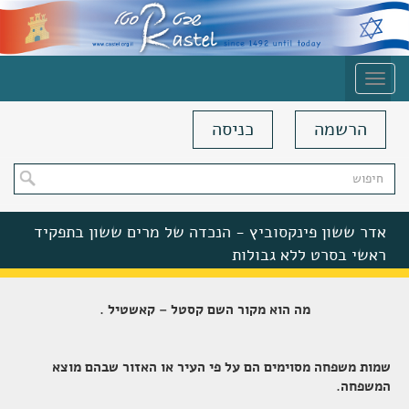
Toggle
navigation
הרשמה
כניסה
אדר ששון פינקסוביץ - הנכדה של מרים ששון בתפקיד
ראשי בסרט ללא גבולות
רשימת שמות משפחה מגורשי ספרד
מה הוא מקור השם קסטל – קאשטיל
.
ברכות ליצחק ארמוני קסטל (נכדו של הרב יהודה קסטל)
על הוצאת ספר שירים שביעי פרי עטי, הנקרא: קול שיר.
שמות משפחה מסוימים הם על פי העיר או האזור שבהם מוצא
לימודי לאדינו 2021
המשפחה.