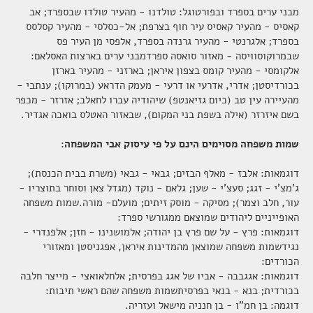
מבני ערים בספרד ובפורטוגל: טולדנו - מהעיר טולדו שבספרד; אב
ערן עזריאלי - מזה 13 שנים הוא חוקר את תולדות
קאסיס - מהעיר קאסיס עיר חוף בצרפת; אל-כסלסי - מהעיר קסלסס
משפחתו הספרדית - משפחת נסים.
בספרד; אלגרנטי - מהעיר גרנדה בספרד, אלפסי מן העיר פס
גניאולוגיה ברשת: מוצאים את שורשי המשפחה
שבמרוקוסוויסה - מאזור סואסה ספרדמבני ערים בארצות האסלאם:
אלקומסי - מהעיר קומס בצפון איראן; בארזני - מהעיר בארזן
בכורדיסטן; אדרי, אדרעי או דרעי - מעמק הדראע (במרוקו); ענתבי -
הסיור לספרד שתוכנן לשנת 2021 מוקפא עקב נגיף
מהעיירה עין טב (כיום גזיאנטפ) שיהודיה עברו לחאלב; אזרזר - מכפר
הקורונה והנחיות משרד הבריאות
בשם איזרזר (אילה בשפת בני המקום), שבאזור האטלס בואכה אגדיר.
מחקר גנטי: 1 מכל 5 ספרדים - ממוצא יהודי
שמות משפחה מסוימים הינם על פי עיסוק אבי המשפחה:
מסמך נדיר - תעודת לידה משנת 1927 , ויקטוריה חזן ז"ל
דוגמאות: אלבז - מאלף הבזים; גבאי - גבאי (משרת בבית הכנסת);
ג'מצ'י - זגג; סעצ'י - שען; גלאם - נוקד (מגדל צאן וסוחר בתוצריו -
עור, חלב וצמר); מסיקה - מוסק זיתים; מועלם- מורה.שמות משפחה
ראיון של עדי גמליאל בתכנית הרדיו של קובי זרקו
האופייניים ליהודים שמוצאם ממגורשי ספרד:
דוגמאות: פרץ - על שם פרץ בן יהודה; אלמושנינו - חזן; אלפנדרי -
נגידשמות משפחה שמוצאן מהמדינות איראן, אפגניסטן ומאזורי
24.4.1941 . ירושלים. זיכרון יוסף בית ברזני. המוכתר.
הכורדים:
חיים ניסים קסטל בעדות נדירה על שלמה גוזלן.
דוגמאות: אגגבבה - אביו של אגג בפרסית; אלחלאואצי - מייצר חלבה
באדיבותו של Eran Azrieli
עדי גמליאל בכנס לכיש השביעי – עזה: מאז ועד תרפ”ט
בכורדית; בנא - בנאי בפרסיתשמות משפחה שהם ראשי תיבות:
יולי 2019
דוגמה: בן חמ"ו - בן חנניה מישאל ועזריה.